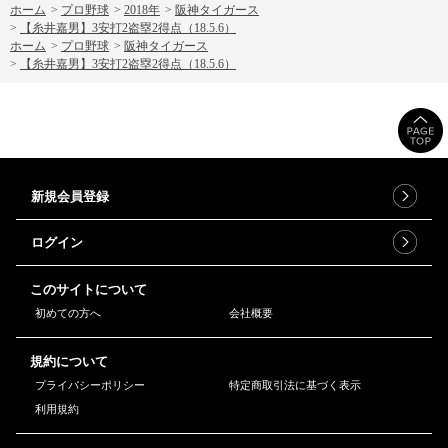
ホーム
>
プロ野球
>
2018年
>
阪神タイガース
>
【糸井嘉男】3安打2盗塁2得点（18.5.6）
ホーム
>
プロ野球
>
阪神タイガース
>
【糸井嘉男】3安打2盗塁2得点（18.5.6）
新規会員登録
ログイン
このサイトについて
初めての方へ
会社概要
規約について
プライバシーポリシー
特定商取引法に基づく表示
利用規約