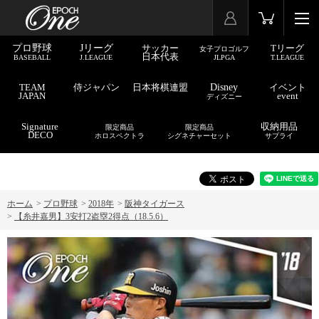
プロ野球
Jリーグ
サッカー
Tリーグ
女子プロゴルフ
日本代表
BASEBALL
J.LEAGUE
JLPGA
T.LEAGUE
TEAM
侍ジャパン
日本将棋連盟
Disney
イベント
JAPAN
event
ディズニー
Signature
収納用品
限定商品
限定商品
DECO
ホロスペクトラ
シグネチャーセット
サプライ
ホーム
>
プロ野球
>
2018年
>
阪神タイガース
>
【糸井嘉男】3安打2盗塁2得点（18.5.6）