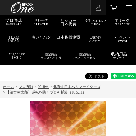
プロ野球
Jリーグ
サッカー
Tリーグ
女子プロゴルフ
日本代表
BASEBALL
J.LEAGUE
JLPGA
T.LEAGUE
TEAM
侍ジャパン
日本将棋連盟
Disney
イベント
JAPAN
event
ディズニー
Signature
収納用品
限定商品
限定商品
DECO
ホロスペクトラ
シグネチャーセット
サプライ
ホーム
>
プロ野球
>
2018年
>
北海道日本ハムファイターズ
>
【清宮幸太郎】逆転を防ぐプロ初捕殺（18.5.11）