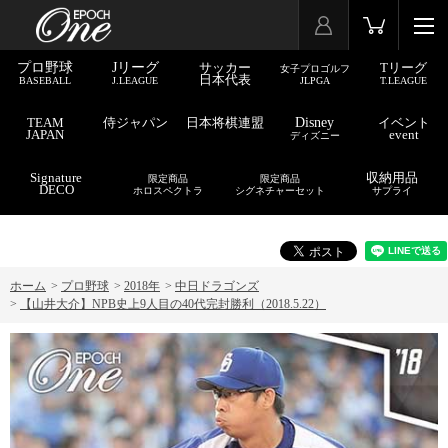
プロ野球
Jリーグ
サッカー
Tリーグ
女子プロゴルフ
日本代表
BASEBALL
J.LEAGUE
JLPGA
T.LEAGUE
TEAM
侍ジャパン
日本将棋連盟
Disney
イベント
JAPAN
event
ディズニー
Signature
収納用品
限定商品
限定商品
DECO
ホロスペクトラ
シグネチャーセット
サプライ
ホーム
>
プロ野球
>
2018年
>
中日ドラゴンズ
>
【山井大介】NPB史上9人目の40代完封勝利（2018.5.22）