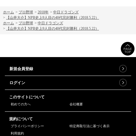
ホーム
>
プロ野球
>
2018年
>
中日ドラゴンズ
>
【山井大介】NPB史上9人目の40代完封勝利（2018.5.22）
ホーム
>
プロ野球
>
中日ドラゴンズ
>
【山井大介】NPB史上9人目の40代完封勝利（2018.5.22）
新規会員登録
ログイン
このサイトについて
初めての方へ
会社概要
規約について
プライバシーポリシー
特定商取引法に基づく表示
利用規約