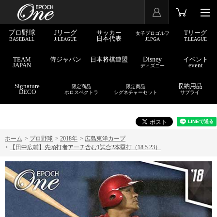
プロ野球
Jリーグ
サッカー
Tリーグ
女子プロゴルフ
日本代表
BASEBALL
J.LEAGUE
JLPGA
T.LEAGUE
TEAM
侍ジャパン
日本将棋連盟
Disney
イベント
JAPAN
event
ディズニー
Signature
収納用品
限定商品
限定商品
DECO
ホロスペクトラ
シグネチャーセット
サプライ
ホーム
>
プロ野球
>
2018年
>
広島東洋カープ
>
【田中広輔】先頭打者アーチ含む1試合2本塁打（18.5.23）