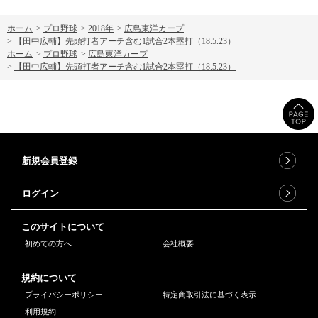
ホーム
>
プロ野球
>
2018年
>
広島東洋カープ
>
【田中広輔】先頭打者アーチ含む1試合2本塁打（18.5.23）
ホーム
>
プロ野球
>
広島東洋カープ
>
【田中広輔】先頭打者アーチ含む1試合2本塁打（18.5.23）
新規会員登録
ログイン
このサイトについて
初めての方へ
会社概要
規約について
プライバシーポリシー
特定商取引法に基づく表示
利用規約