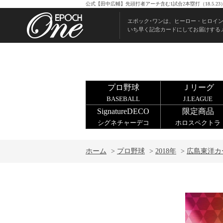
公式【田中広輔】先頭打者アーチ含む1試合2本塁打（18.5.
エポック･ワンは、ヒーロー・ヒロイ
いち早く記念カードにしてお届けする
プロ野球
Ｊリーグ
BASEBALL
J.LEAGUE
SignatureDECO
限定商品
シグネチャーデコ
ホロスペクトラ
ホーム
>
プロ野球
>
2018年
>
広島東洋カ