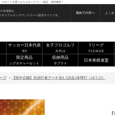
23） のカードを買うならエポックワン！税込・送料無料！
ンや名場面を、
初めての方へ
よくあ
メモリアルオンデマンドカード販売サイトです。
サッカー日本代表
女子プロゴルフ
Tリーグ
JFA
JLPGA
T.LEAGUE
限定商品
収納用品
日本将棋連盟
シグネチャーセット
サプライ
ープ
>
【田中広輔】先頭打者アーチ含む1試合2本塁打（18.5.23）
【