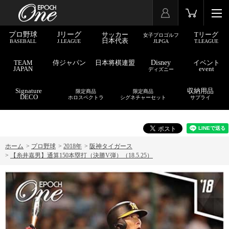
プロ野球
Jリーグ
サッカー
Tリーグ
女子プロゴルフ
日本代表
BASEBALL
J.LEAGUE
JLPGA
T.LEAGUE
TEAM
侍ジャパン
日本将棋連盟
Disney
イベント
JAPAN
event
ディズニー
Signature
収納用品
限定商品
限定商品
DECO
ホロスペクトラ
シグネチャーセット
サプライ
ホーム
>
プロ野球
>
2018年
>
阪神タイガース
>
【糸井嘉男】通算150本塁打（決勝V弾）（18.5.25）