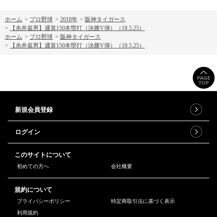
ホーム
>
プロ野球
>
2018年
>
阪神タイガース
>
【糸井嘉男】通算150本塁打（決勝V弾）（18.5.25）
ホーム
>
プロ野球
>
阪神タイガース
>
【糸井嘉男】通算150本塁打（決勝V弾）（18.5.25）
新規会員登録
ログイン
このサイトについて
初めての方へ
会社概要
規約について
プライバシーポリシー
特定商取引法に基づく表示
利用規約