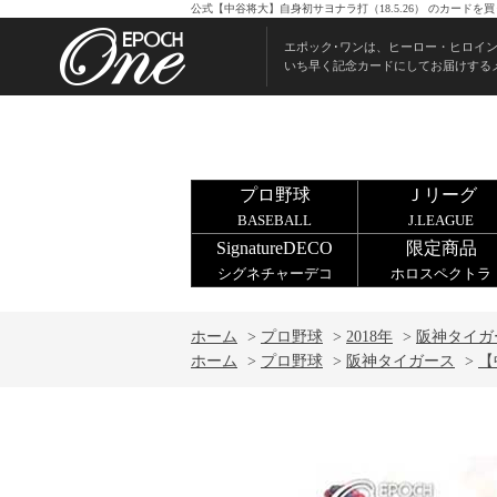
公式【中谷将大】自身初サヨナラ打（18.5.26） のカード
エポック･ワンは、ヒーロー・ヒロイ
いち早く記念カードにしてお届けする
プロ野球
Ｊリーグ
BASEBALL
J.LEAGUE
SignatureDECO
限定商品
シグネチャーデコ
ホロスペクトラ
ホーム
>
プロ野球
>
2018年
>
阪神タイガ
ホーム
>
プロ野球
>
阪神タイガース
>
【