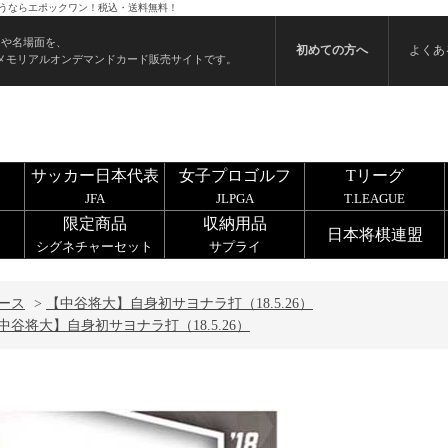
を買うならエポックワン！税込・送料無料！
ンや名場面を、
初めての方へ
よくあ
メモリアルオンデマンドカード販売サイトです。
サッカー日本代表
女子プロゴルフ
Tリーグ
JFA
JLPGA
T.LEAGUE
限定商品
収納用品
日本将棋連盟
シグネチャーセット
サプライ
ース
>
【中谷将大】自身初サヨナラ打（18.5.26）
中谷将大】自身初サヨナラ打（18.5.26）