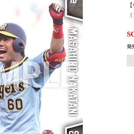
【
（1
S
発