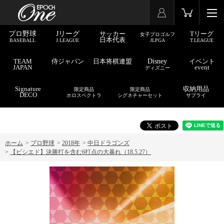
プロ野球
Jリーグ
サッカー
Tリーグ
女子プロゴルフ
日本代表
BASEBALL
J.LEAGUE
JLPGA
T.LEAGUE
TEAM
侍ジャパン
日本将棋連盟
Disney
イベント
JAPAN
event
ディズニー
Signature
収納用品
限定商品
限定商品
DECO
ホロスペクトラ
シグネチャーセット
サプライ
ホーム
>
プロ野球
>
2018年
>
中日ドラゴンズ
>
【ビシエド】決勝打を含む6打点の大暴れ（18.5.27）