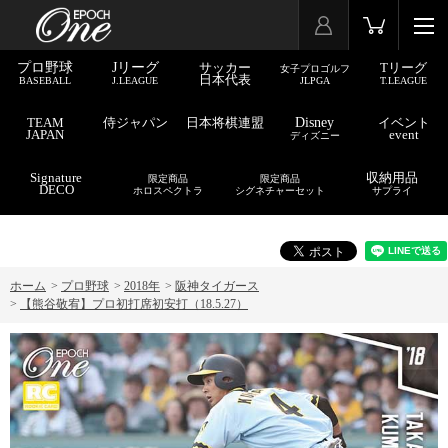
プロ野球
Jリーグ
サッカー
Tリーグ
女子プロゴルフ
日本代表
BASEBALL
J.LEAGUE
JLPGA
T.LEAGUE
TEAM
侍ジャパン
日本将棋連盟
Disney
イベント
JAPAN
event
ディズニー
Signature
収納用品
限定商品
限定商品
DECO
ホロスペクトラ
シグネチャーセット
サプライ
ホーム
>
プロ野球
>
2018年
>
阪神タイガース
>
【熊谷敬宥】プロ初打席初安打（18.5.27）