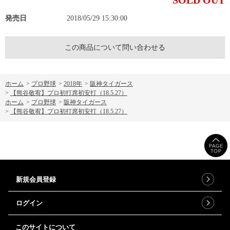
発売日
2018/05/29 15:30:00
この商品について問い合わせる
ホーム
>
プロ野球
>
2018年
>
阪神タイガース
>
【熊谷敬宥】プロ初打席初安打（18.5.27）
ホーム
>
プロ野球
>
阪神タイガース
>
【熊谷敬宥】プロ初打席初安打（18.5.27）
新規会員登録
ログイン
このサイトについて