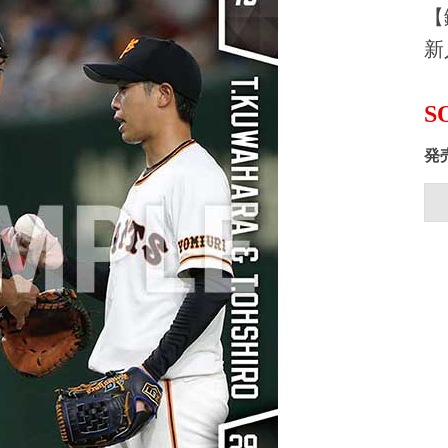
【
新
S
発