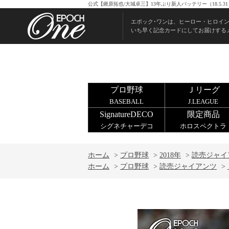
公式【鍬原拓也/大城卓三】13年ぶり新人バッテリー（18.5
エポック･ワンは、ヒーロー・ヒロイ
いち早く記念カードにしてお届けする
プロ野球
Ｊリーグ
BASEBALL
J.LEAGUE
SignatureDECO
限定商品
シグネチャーデコ
ホロスペクトラ
ホーム
>
プロ野球
>
2018年
>
読売ジャイ
ホーム
>
プロ野球
>
読売ジャイアンツ
>