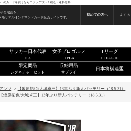
.31） のカードを買うならエポックワン！税込・送料無料！
ンや名場面を、
初めての方へ
よくあ
メモリアルオンデマンドカード販売サイトです。
サッカー日本代表
女子プロゴルフ
Tリーグ
JFA
JLPGA
T.LEAGUE
限定商品
収納用品
日本将棋連盟
シグネチャーセット
サプライ
アンツ
>
【鍬原拓也/大城卓三】13年ぶり新人バッテリー（18.5.31）
【鍬原拓也/大城卓三】13年ぶり新人バッテリー（18.5.31）