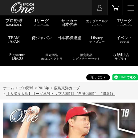
プロ野球
Jリーグ
サッカー
Tリーグ
女子プロゴルフ
日本代表
BASEBALL
J.LEAGUE
JLPGA
T.LEAGUE
TEAM
侍ジャパン
日本将棋連盟
Disney
イベント
JAPAN
event
ディズニー
Signature
収納用品
限定商品
限定商品
DECO
ホロスペクトラ
シグネチャーセット
サプライ
ホーム
>
プロ野球
>
2018年
>
広島東洋カープ
>
【大瀬良大地】リーグ単独トップの8勝目（自身6連勝）（18.6.1）