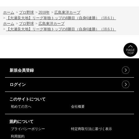
ホーム
>
プロ野球
>
2018年
>
広島東洋カープ
>
【大瀬良大地】リーグ単独トップの8勝目（自身6連勝）（18.6.1）
ホーム
>
プロ野球
>
広島東洋カープ
>
【大瀬良大地】リーグ単独トップの8勝目（自身6連勝）（18.6.1）
新規会員登録
ログイン
このサイトについて
初めての方へ
会社概要
規約について
プライバシーポリシー
特定商取引法に基づく表示
利用規約