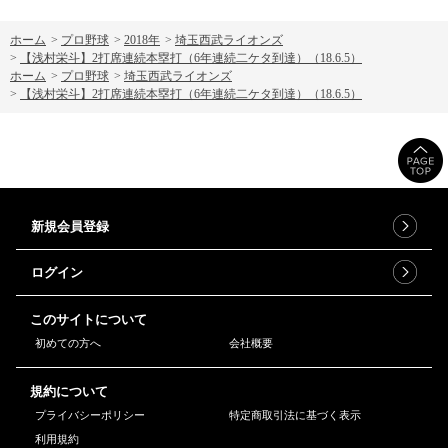
ホーム
>
プロ野球
>
2018年
>
埼玉西武ライオンズ
>
【浅村栄斗】2打席連続本塁打（6年連続二ケタ到達）（18.6.5）
ホーム
>
プロ野球
>
埼玉西武ライオンズ
>
【浅村栄斗】2打席連続本塁打（6年連続二ケタ到達）（18.6.5）
新規会員登録
ログイン
このサイトについて
初めての方へ
会社概要
規約について
プライバシーポリシー
特定商取引法に基づく表示
利用規約