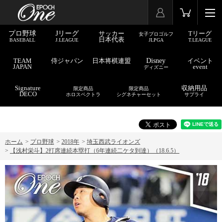
プロ野球
Jリーグ
サッカー
Tリーグ
女子プロゴルフ
日本代表
BASEBALL
J.LEAGUE
JLPGA
T.LEAGUE
TEAM
侍ジャパン
日本将棋連盟
Disney
イベント
JAPAN
event
ディズニー
Signature
収納用品
限定商品
限定商品
DECO
ホロスペクトラ
シグネチャーセット
サプライ
ホーム
>
プロ野球
>
2018年
>
埼玉西武ライオンズ
>
【浅村栄斗】2打席連続本塁打（6年連続二ケタ到達）（18.6.5）