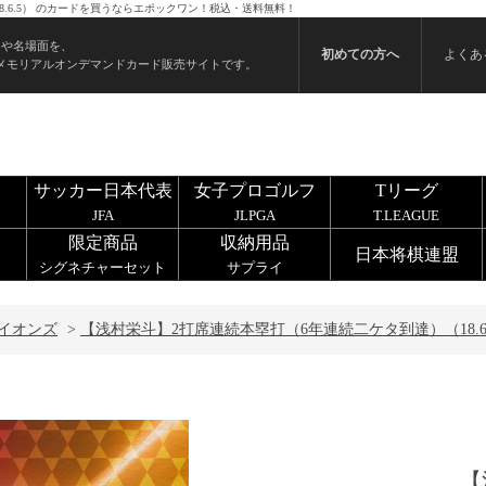
.6.5） のカードを買うならエポックワン！税込・送料無料！
ンや名場面を、
初めての方へ
よくあ
メモリアルオンデマンドカード販売サイトです。
サッカー日本代表
女子プロゴルフ
Tリーグ
JFA
JLPGA
T.LEAGUE
限定商品
収納用品
日本将棋連盟
シグネチャーセット
サプライ
イオンズ
>
【浅村栄斗】2打席連続本塁打（6年連続二ケタ到達）（18.6
【