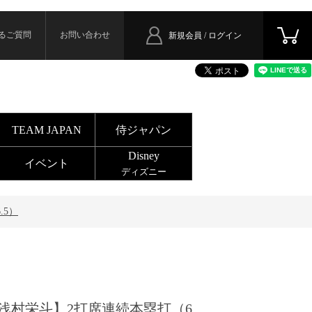
るご質問
お問い合わせ
新規会員 / ログイン
TEAM JAPAN
侍ジャパン
Disney
イベント
ディズニー
.5）
浅村栄斗】2打席連続本塁打（6