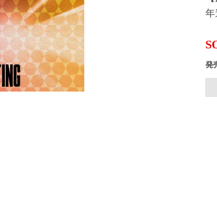
年
S
発