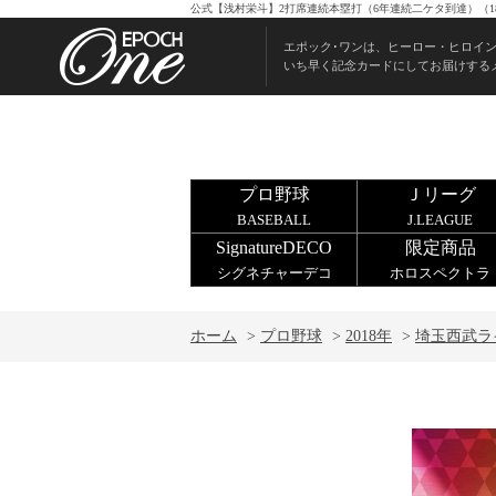
公式【浅村栄斗】2打席連続本塁打（6年連続二ケタ到達）（18
エポック･ワンは、ヒーロー・ヒロイ
いち早く記念カードにしてお届けする
プロ野球
Ｊリーグ
BASEBALL
J.LEAGUE
SignatureDECO
限定商品
シグネチャーデコ
ホロスペクトラ
ホーム
>
プロ野球
>
2018年
>
埼玉西武ラ