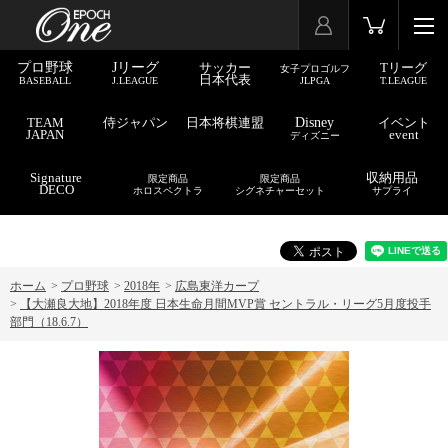
プロ野球
Jリーグ
サッカー
Tリーグ
女子プロゴルフ
日本代表
BASEBALL
J.LEAGUE
JLPGA
T.LEAGUE
TEAM
侍ジャパン
日本将棋連盟
Disney
イベント
JAPAN
event
ディズニー
Signature
収納用品
限定商品
限定商品
DECO
ホロスペクトラ
シグネチャーセット
サプライ
ホーム
>
プロ野球
>
2018年
>
広島東洋カープ
>
【大瀬良大地】2018年度 日本生命月間MVP賞 セントラル・リーグ5月度投手
部門（18.6.7）