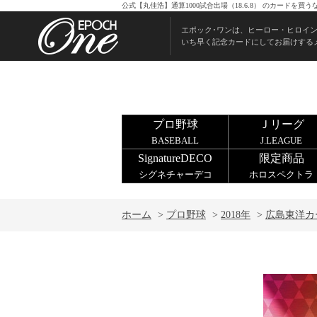
公式【丸佳浩】通算1000試合出場（18.6.8） のカードを
エポック･ワンは、ヒーロー・ヒロイ
いち早く記念カードにしてお届けする
プロ野球
Ｊリーグ
BASEBALL
J.LEAGUE
SignatureDECO
限定商品
シグネチャーデコ
ホロスペクトラ
ホーム
>
プロ野球
>
2018年
>
広島東洋カ