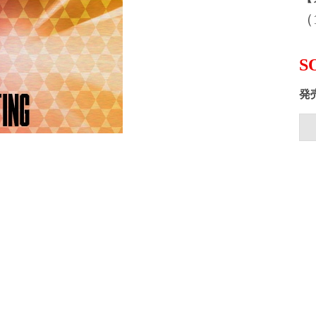
（1
S
発