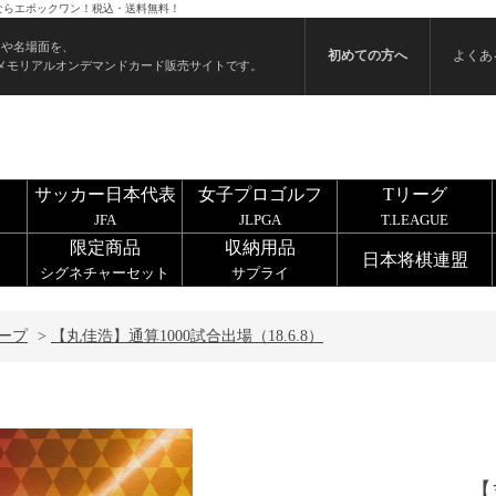
買うならエポックワン！税込・送料無料！
ンや名場面を、
初めての方へ
よくあ
メモリアルオンデマンドカード販売サイトです。
サッカー日本代表
女子プロゴルフ
Tリーグ
JFA
JLPGA
T.LEAGUE
限定商品
収納用品
日本将棋連盟
シグネチャーセット
サプライ
ープ
>
【丸佳浩】通算1000試合出場（18.6.8）
【