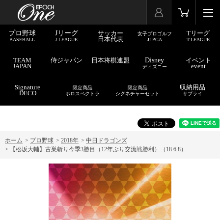
プロ野球
Jリーグ
サッカー
Tリーグ
女子プロゴルフ
日本代表
BASEBALL
J.LEAGUE
JLPGA
T.LEAGUE
TEAM
侍ジャパン
日本将棋連盟
Disney
イベント
JAPAN
event
ディズニー
Signature
収納用品
限定商品
限定商品
DECO
ホロスペクトラ
シグネチャーセット
サプライ
ホーム
>
プロ野球
>
2018年
>
中日ドラゴンズ
>
【松坂大輔】古巣斬り今季3勝目（12年ぶり交流戦勝利）（18.6.8）