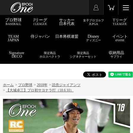
プロ野球
Jリーグ
サッカー
Tリーグ
女子プロゴルフ
日本代表
BASEBALL
J.LEAGUE
JLPGA
T.LEAGUE
TEAM
侍ジャパン
日本将棋連盟
Disney
イベント
JAPAN
event
ディズニー
Signature
収納用品
限定商品
限定商品
DECO
ホロスペクトラ
シグネチャーセット
サプライ
ホーム
>
プロ野球
>
2018年
>
読売ジャイアンツ
>
【大城卓三】プロ初サヨナラ打（18.6.10）