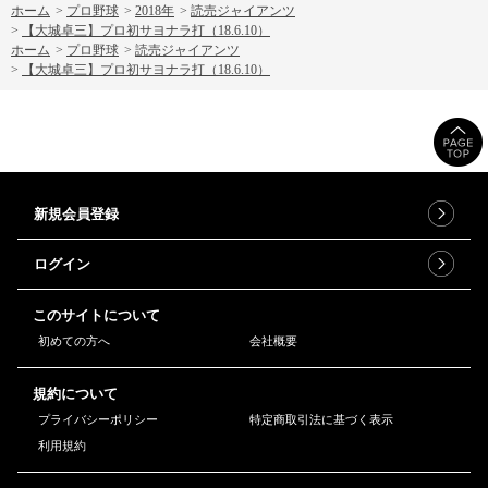
ホーム
>
プロ野球
>
2018年
>
読売ジャイアンツ
>
【大城卓三】プロ初サヨナラ打（18.6.10）
ホーム
>
プロ野球
>
読売ジャイアンツ
>
【大城卓三】プロ初サヨナラ打（18.6.10）
新規会員登録
ログイン
このサイトについて
初めての方へ
会社概要
規約について
プライバシーポリシー
特定商取引法に基づく表示
利用規約