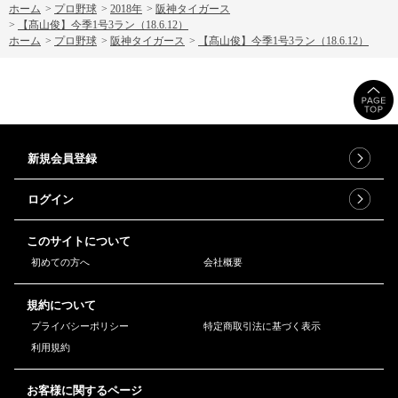
ホーム
>
プロ野球
>
2018年
>
阪神タイガース
>
【髙山俊】今季1号3ラン（18.6.12）
ホーム
>
プロ野球
>
阪神タイガース
>
【髙山俊】今季1号3ラン（18.6.12）
新規会員登録
ログイン
このサイトについて
初めての方へ
会社概要
規約について
プライバシーポリシー
特定商取引法に基づく表示
利用規約
お客様に関するページ