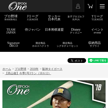
プロ野球
Jリーグ
サッカー
Tリーグ
女子プロゴルフ
日本代表
BASEBALL
J.LEAGUE
JLPGA
T.LEAGUE
TEAM
侍ジャパン
日本将棋連盟
Disney
イベント
JAPAN
event
ディズニー
Signature
収納用品
限定商品
限定商品
DECO
ホロスペクトラ
シグネチャーセット
サプライ
ホーム
>
プロ野球
>
2018年
>
阪神タイガース
>
【髙山俊】今季1号3ラン（18.6.12）