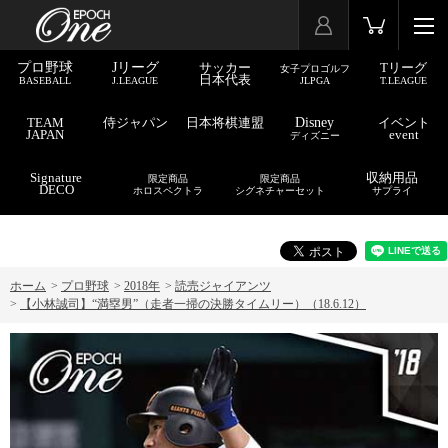
プロ野球
Jリーグ
サッカー
Tリーグ
女子プロゴルフ
日本代表
BASEBALL
J.LEAGUE
JLPGA
T.LEAGUE
TEAM
侍ジャパン
日本将棋連盟
Disney
イベント
JAPAN
event
ディズニー
Signature
収納用品
限定商品
限定商品
DECO
ホロスペクトラ
シグネチャーセット
サプライ
ホーム
>
プロ野球
>
2018年
>
読売ジャイアンツ
>
【小林誠司】“満塁男”（走者一掃の決勝タイムリー）（18.6.12）