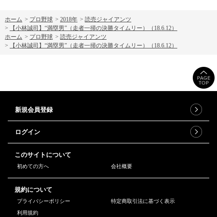
ホーム
>
プロ野球
>
2018年
>
読売ジャイアンツ
>
【小林誠司】“満塁男”（走者一掃の決勝タイムリー）（18.6.12）
ホーム
>
プロ野球
>
読売ジャイアンツ
>
【小林誠司】“満塁男”（走者一掃の決勝タイムリー）（18.6.12）
新規会員登録
ログイン
このサイトについて
初めての方へ
会社概要
規約について
プライバシーポリシー
特定商取引法に基づく表示
利用規約