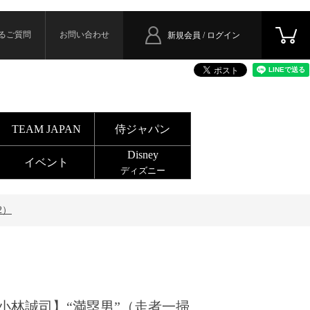
るご質問
お問い合わせ
新規会員 / ログイン
TEAM JAPAN
侍ジャパン
Disney
イベント
ディズニー
2）
小林誠司】“満塁男”（走者一掃