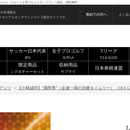
.6.12） のカードを買うならエポックワン！税込・送料無料！
ンや名場面を、
初めての方へ
よくあ
メモリアルオンデマンドカード販売サイトです。
サッカー日本代表
女子プロゴルフ
Tリーグ
JFA
JLPGA
T.LEAGUE
限定商品
収納用品
日本将棋連盟
シグネチャーセット
サプライ
アンツ
>
【小林誠司】“満塁男”（走者一掃の決勝タイムリー）（18.6.1
【