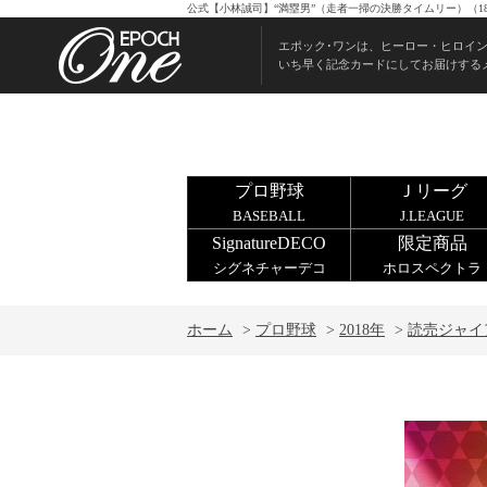
公式【小林誠司】“満塁男”（走者一掃の決勝タイムリー）（18
エポック･ワンは、ヒーロー・ヒロイ
いち早く記念カードにしてお届けする
プロ野球
Ｊリーグ
BASEBALL
J.LEAGUE
SignatureDECO
限定商品
シグネチャーデコ
ホロスペクトラ
ホーム
>
プロ野球
>
2018年
>
読売ジャイ