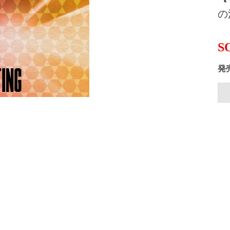
の
S
発