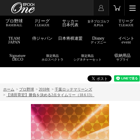
プロ野球
Jリーグ
サッカー
Tリーグ
女子プロゴルフ
日本代表
BASEBALL
J.LEAGUE
JLPGA
T.LEAGUE
TEAM
侍ジャパン
日本将棋連盟
Disney
イベント
JAPAN
event
ディズニー
Signature
収納用品
限定商品
限定商品
DECO
ホロスペクトラ
シグネチャーセット
サプライ
ホーム
>
プロ野球
>
2018年
>
千葉ロッテマリーンズ
>
【清田育宏】勝負を決める2点タイムリー（18.6.13）