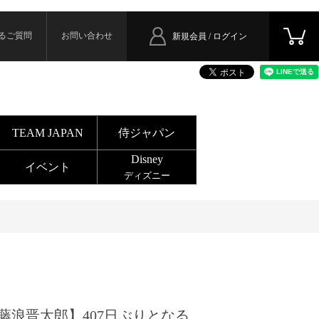
るご質問
お問い合わせ
新規会員 / ログイン
TEAM JAPAN
侍ジャパン
Disney
イベント
ディズニー
藤浪晋太郎】407日ぶりとなる