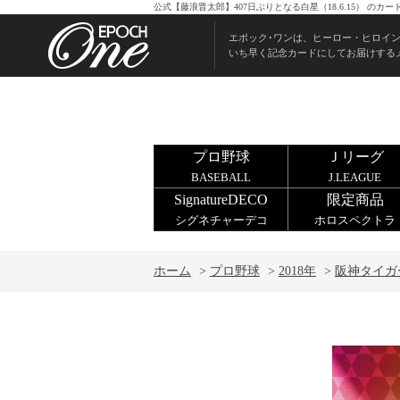
公式【藤浪晋太郎】407日ぶりとなる白星（18.6.15） の
エポック･ワンは、ヒーロー・ヒロイ
いち早く記念カードにしてお届けする
プロ野球
Ｊリーグ
BASEBALL
J.LEAGUE
SignatureDECO
限定商品
シグネチャーデコ
ホロスペクトラ
ホーム
>
プロ野球
>
2018年
>
阪神タイガ