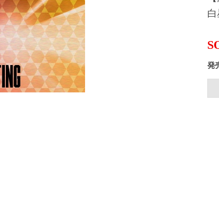
白
S
発