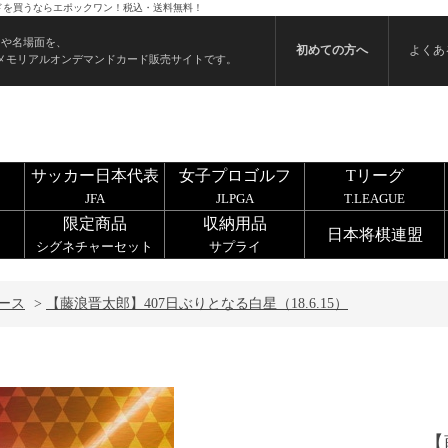
カードを買うならエポックワン！税込・送料無料！
ンや名場面を、
初めての方へ
よくあ
メモリアルオンデマンドカード販売サイトです。
サッカー日本代表
女子プロゴルフ
Tリーグ
JFA
JLPGA
T.LEAGUE
限定商品
収納用品
日本将棋連盟
シグネチャーセット
サプライ
ース
>
【藤浪晋太郎】407日ぶりとなる白星（18.6.15）
【