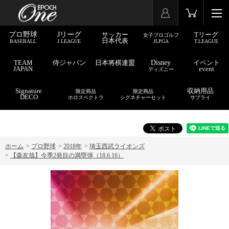
プロ野球
Jリーグ
サッカー
Tリーグ
女子プロゴルフ
日本代表
BASEBALL
J.LEAGUE
JLPGA
T.LEAGUE
TEAM
侍ジャパン
日本将棋連盟
Disney
イベント
JAPAN
event
ディズニー
Signature
収納用品
限定商品
限定商品
DECO
ホロスペクトラ
シグネチャーセット
サプライ
ホーム
>
プロ野球
>
2018年
>
埼玉西武ライオンズ
>
【森友哉】今季2発目の満塁弾（18.6.16）