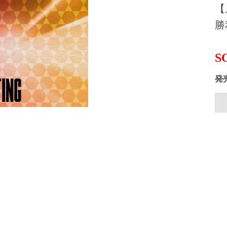
【
勝
S
発