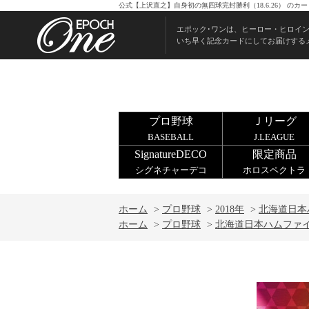
公式【上沢直之】自身初の無四球完封勝利（18.6.26） の
エポック･ワンは、ヒーロー・ヒロイ
いち早く記念カードにしてお届けする
プロ野球
Ｊリーグ
BASEBALL
J.LEAGUE
SignatureDECO
限定商品
シグネチャーデコ
ホロスペクトラ
ホーム
>
プロ野球
>
2018年
>
北海道日本
ホーム
>
プロ野球
>
北海道日本ハムファ