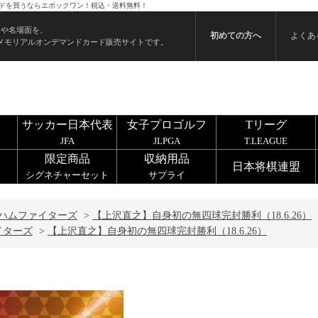
カードを買うならエポックワン！税込・送料無料！
ンや名場面を、
初めての方へ
よくあ
メモリアルオンデマンドカード販売サイトです。
サッカー日本代表
女子プロゴルフ
Tリーグ
JFA
JLPGA
T.LEAGUE
限定商品
収納用品
日本将棋連盟
シグネチャーセット
サプライ
ハムファイターズ
>
【上沢直之】自身初の無四球完封勝利（18.6.26）
イターズ
>
【上沢直之】自身初の無四球完封勝利（18.6.26）