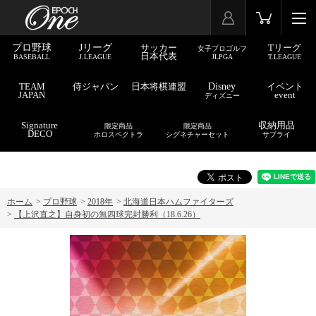
プロ野球
Jリーグ
サッカー
Tリーグ
女子プロゴルフ
日本代表
BASEBALL
J.LEAGUE
JLPGA
T.LEAGUE
TEAM
侍ジャパン
日本将棋連盟
Disney
イベント
JAPAN
event
ディズニー
Signature
収納用品
限定商品
限定商品
DECO
ホロスペクトラ
シグネチャーセット
サプライ
ホーム
>
プロ野球
>
2018年
>
北海道日本ハムファイターズ
>
【上沢直之】自身初の無四球完封勝利（18.6.26）