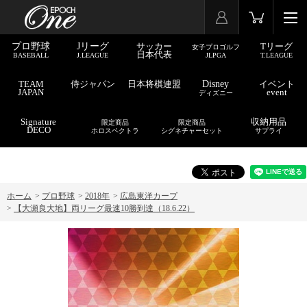
プロ野球
Jリーグ
サッカー
Tリーグ
女子プロゴルフ
日本代表
BASEBALL
J.LEAGUE
JLPGA
T.LEAGUE
TEAM
侍ジャパン
日本将棋連盟
Disney
イベント
JAPAN
event
ディズニー
Signature
収納用品
限定商品
限定商品
DECO
ホロスペクトラ
シグネチャーセット
サプライ
ホーム
>
プロ野球
>
2018年
>
広島東洋カープ
>
【大瀬良大地】両リーグ最速10勝到達（18.6.22）