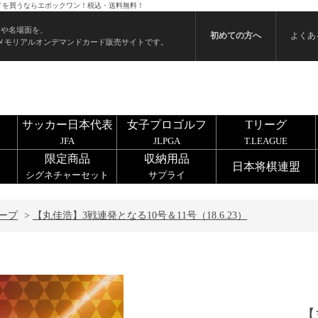
のカードを買うならエポックワン！税込・送料無料！
ンや名場面を、
初めての方へ
よくあ
メモリアルオンデマンドカード販売サイトです。
サッカー日本代表
女子プロゴルフ
Tリーグ
JFA
JLPGA
T.LEAGUE
限定商品
収納用品
日本将棋連盟
シグネチャーセット
サプライ
ープ
>
【丸佳浩】3戦連発となる10号＆11号（18.6.23）
【