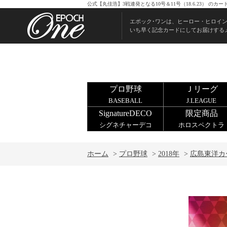
公式【丸佳浩】3戦連発となる10号＆11号（18.6.23） 
エポック･ワンは、ヒーロー・ヒロイ
いち早く記念カードにしてお届けする
プロ野球
Ｊリーグ
BASEBALL
J.LEAGUE
SignatureDECO
限定商品
シグネチャーデコ
ホロスペクトラ
ホーム
>
プロ野球
>
2018年
>
広島東洋カ