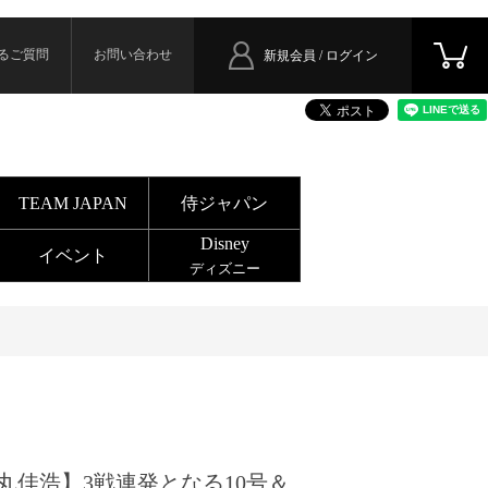
るご質問
お問い合わせ
新規会員 / ログイン
TEAM JAPAN
侍ジャパン
Disney
イベント
ディズニー
丸佳浩】3戦連発となる10号＆