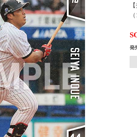
【
（1
S
発