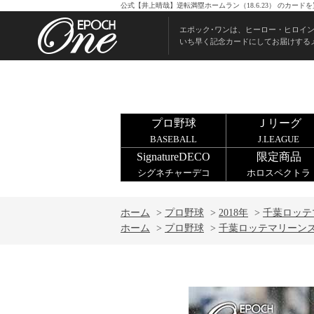
公式【井上晴哉】逆転満塁ホームラン（18.6.23） のカー
エポック･ワンは、ヒーロー・ヒロイ
いち早く記念カードにしてお届けする
プロ野球
Ｊリーグ
BASEBALL
J.LEAGUE
SignatureDECO
限定商品
シグネチャーデコ
ホロスペクトラ
ホーム
>
プロ野球
>
2018年
>
千葉ロッテ
ホーム
>
プロ野球
>
千葉ロッテマリーン