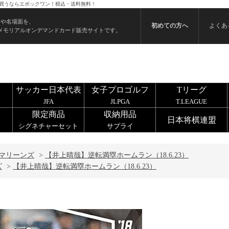
ドを買うならエポックワン！税込・送料無料！
ンや名場面を、
初めての方へ
よくあ
メモリアルオンデマンドカード販売サイトです。
サッカー日本代表
女子プロゴルフ
Tリーグ
JFA
JLPGA
T.LEAGUE
限定商品
収納用品
日本将棋連盟
シグネチャーセット
サプライ
マリーンズ
>
【井上晴哉】逆転満塁ホームラン（18.6.23）
ズ
>
【井上晴哉】逆転満塁ホームラン（18.6.23）