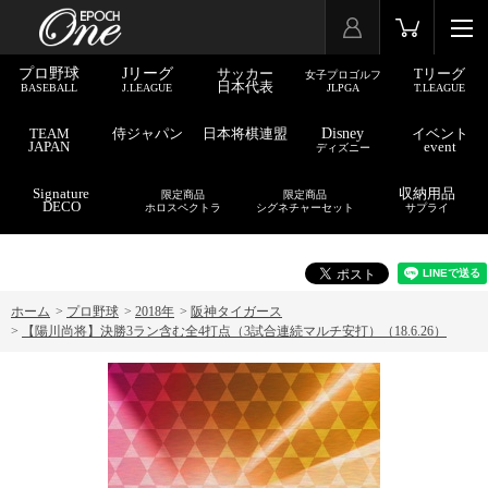
プロ野球
Jリーグ
サッカー
Tリーグ
女子プロゴルフ
日本代表
BASEBALL
J.LEAGUE
JLPGA
T.LEAGUE
TEAM
侍ジャパン
日本将棋連盟
Disney
イベント
JAPAN
event
ディズニー
Signature
収納用品
限定商品
限定商品
DECO
ホロスペクトラ
シグネチャーセット
サプライ
ホーム
>
プロ野球
>
2018年
>
阪神タイガース
>
【陽川尚将】決勝3ラン含む全4打点（3試合連続マルチ安打）（18.6.26）