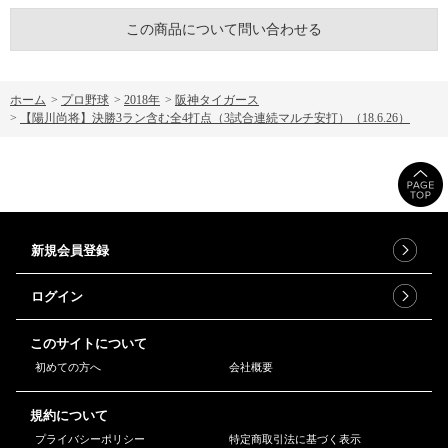
この商品について問い合わせる
ホーム
>
プロ野球
>
2018年
>
阪神タイガース
>
【陽川尚将】決勝3ラン含む全4打点（3試合連続マルチ安打）（18.6.26）
新規会員登録
ログイン
このサイトについて
初めての方へ
会社概要
規約について
プライバシーポリシー
特定商取引法に基づく表示