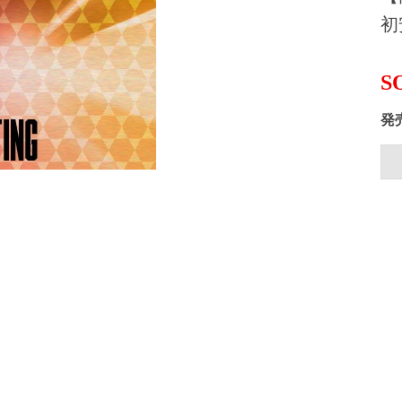
初
S
発