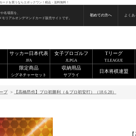
 のカードを買うならエポックワン！税込・送料無料！
ンや名場面を、
初めての方へ
よくあ
メモリアルオンデマンドカード販売サイトです。
サッカー日本代表
女子プロゴルフ
Tリーグ
JFA
JLPGA
T.LEAGUE
限定商品
収納用品
日本将棋連盟
シグネチャーセット
サプライ
ープ
>
【高橋昂也】プロ初勝利（＆プロ初安打）（18.6.28）
【