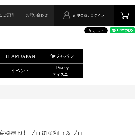
るご質問
お問い合わせ
新規会員 / ログイン
TEAM JAPAN
侍ジャパン
Disney
イベント
ディズニー
高橋昂也】プロ初勝利（＆プロ