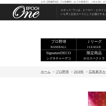
公式【高橋昂也】プロ初勝利（＆プロ初安打）（18.6.28）
エポック･ワンは、ヒーロー・ヒロイ
いち早く記念カードにしてお届けする
プロ野球
Ｊリーグ
BASEBALL
J.LEAGUE
SignatureDECO
限定商品
シグネチャーデコ
ホロスペクトラ
ホーム
>
プロ野球
>
2018年
>
広島東洋カ