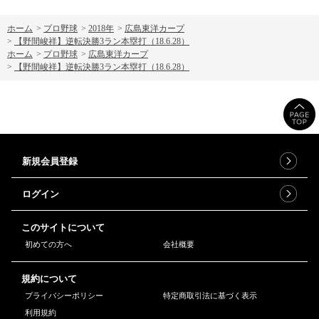
ホーム
>
プロ野球
>
2018年
>
広島東洋カープ
>
【野間峻祥】逆転決勝3ラン本塁打（18.6.28）
ホーム
>
プロ野球
>
広島東洋カープ
>
【野間峻祥】逆転決勝3ラン本塁打（18.6.28）
新規会員登録
ログイン
このサイトについて
初めての方へ
会社概要
規約について
プライバシーポリシー
特定商取引法に基づく表示
利用規約