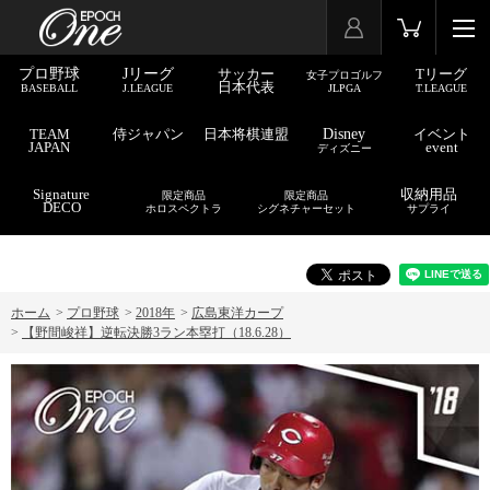
プロ野球
Jリーグ
サッカー
Tリーグ
女子プロゴルフ
日本代表
BASEBALL
J.LEAGUE
JLPGA
T.LEAGUE
TEAM
侍ジャパン
日本将棋連盟
Disney
イベント
JAPAN
event
ディズニー
Signature
収納用品
限定商品
限定商品
DECO
ホロスペクトラ
シグネチャーセット
サプライ
ホーム
>
プロ野球
>
2018年
>
広島東洋カープ
>
【野間峻祥】逆転決勝3ラン本塁打（18.6.28）