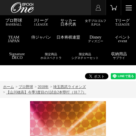
プロ野球
Jリーグ
サッカー
Tリーグ
女子プロゴルフ
日本代表
BASEBALL
J.LEAGUE
JLPGA
T.LEAGUE
TEAM
侍ジャパン
日本将棋連盟
Disney
イベント
JAPAN
event
ディズニー
Signature
収納用品
限定商品
限定商品
DECO
ホロスペクトラ
シグネチャーセット
サプライ
ホーム
>
プロ野球
>
2018年
>
埼玉西武ライオンズ
>
【山川穂高】今季3度目の1試合2本塁打（18.7.7）