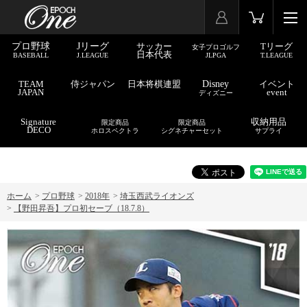
プロ野球
Jリーグ
サッカー
Tリーグ
女子プロゴルフ
日本代表
BASEBALL
J.LEAGUE
JLPGA
T.LEAGUE
TEAM
侍ジャパン
日本将棋連盟
Disney
イベント
JAPAN
event
ディズニー
Signature
収納用品
限定商品
限定商品
DECO
ホロスペクトラ
シグネチャーセット
サプライ
ホーム
>
プロ野球
>
2018年
>
埼玉西武ライオンズ
>
【野田昇吾】プロ初セーブ（18.7.8）