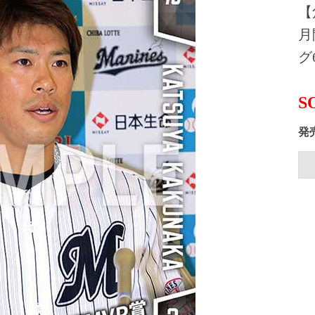
【
月
グ
S
発