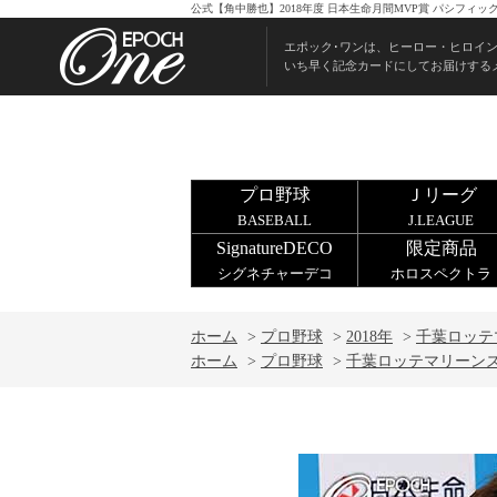
公式【角中勝也】2018年度 日本生命月間MVP賞 パシフィッ
エポック･ワンは、ヒーロー・ヒロイ
いち早く記念カードにしてお届けする
プロ野球
Ｊリーグ
BASEBALL
J.LEAGUE
SignatureDECO
限定商品
シグネチャーデコ
ホロスペクトラ
ホーム
>
プロ野球
>
2018年
>
千葉ロッテ
ホーム
>
プロ野球
>
千葉ロッテマリーン