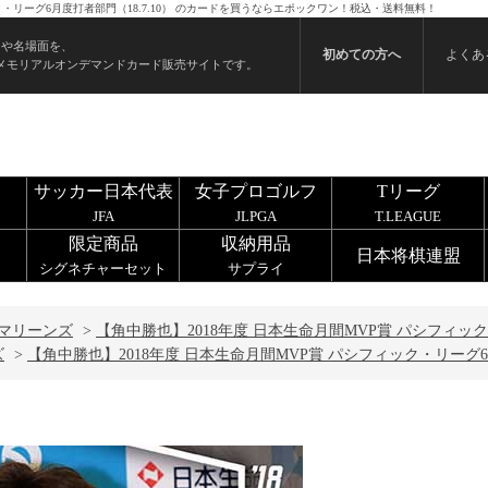
ク・リーグ6月度打者部門（18.7.10） のカードを買うならエポックワン！税込・送料無料！
ンや名場面を、
初めての方へ
よくあ
メモリアルオンデマンドカード販売サイトです。
サッカー日本代表
女子プロゴルフ
Tリーグ
JFA
JLPGA
T.LEAGUE
限定商品
収納用品
日本将棋連盟
シグネチャーセット
サプライ
マリーンズ
>
【角中勝也】2018年度 日本生命月間MVP賞 パシフィック・
ズ
>
【角中勝也】2018年度 日本生命月間MVP賞 パシフィック・リーグ6月