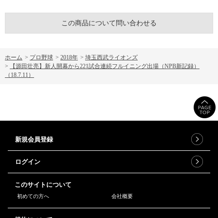
この商品について問い合わせる
ホーム
>
プロ野球
>
2018年
>
埼玉西武ライオンズ
>
【源田壮亮】新人開幕から221試合連続フルイニング出場（NPB新記録）
（18.7.11）
新規会員登録
ログイン
このサイトについて
初めての方へ
会社概要