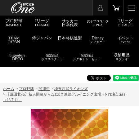
プロ野球
Jリーグ
サッカー
Tリーグ
女子プロゴルフ
日本代表
BASEBALL
J.LEAGUE
JLPGA
T.LEAGUE
TEAM
侍ジャパン
日本将棋連盟
Disney
イベント
JAPAN
event
ディズニー
Signature
収納用品
限定商品
限定商品
DECO
ホロスペクトラ
シグネチャーセット
サプライ
ホーム
>
プロ野球
>
2018年
>
埼玉西武ライオンズ
>
【源田壮亮】新人開幕から221試合連続フルイニング出場（NPB新記録）
（18.7.11）