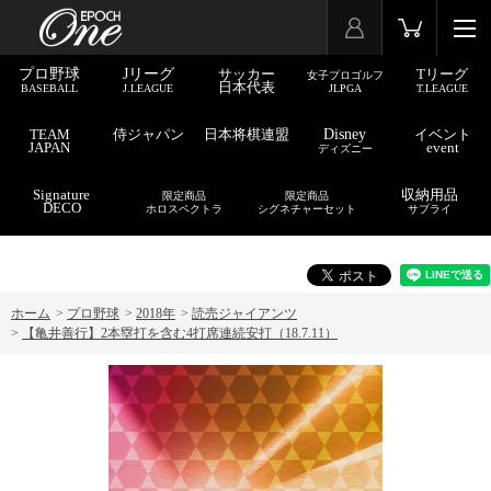
プロ野球
Jリーグ
サッカー
Tリーグ
女子プロゴルフ
日本代表
BASEBALL
J.LEAGUE
JLPGA
T.LEAGUE
TEAM
侍ジャパン
日本将棋連盟
Disney
イベント
JAPAN
event
ディズニー
Signature
収納用品
限定商品
限定商品
DECO
ホロスペクトラ
シグネチャーセット
サプライ
ホーム
>
プロ野球
>
2018年
>
読売ジャイアンツ
>
【亀井善行】2本塁打を含む4打席連続安打（18.7.11）