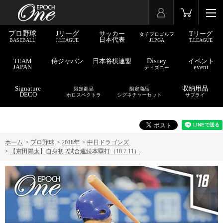
プロ野球
Jリーグ
サッカー
Tリーグ
女子プロゴルフ
日本代表
BASEBALL
J.LEAGUE
JLPGA
T.LEAGUE
TEAM
侍ジャパン
日本将棋連盟
Disney
イベント
JAPAN
event
ディズニー
Signature
収納用品
限定商品
限定商品
DECO
ホロスペクトラ
シグネチャーセット
サプライ
ホーム
>
プロ野球
>
2018年
>
中日ドラゴンズ
>
【京田陽太】自身初 2試合連続本塁打（18.7.11）