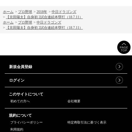
ホーム
>
プロ野球
>
2018年
>
中日ドラゴンズ
>
【京田陽太】自身初 2試合連続本塁打（18.7.11）
ホーム
>
プロ野球
>
中日ドラゴンズ
>
【京田陽太】自身初 2試合連続本塁打（18.7.11）
新規会員登録
ログイン
このサイトについて
初めての方へ
会社概要
規約について
プライバシーポリシー
特定商取引法に基づく表示
利用規約