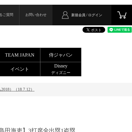
るご質問
お問い合わせ
新規会員 / ログイン
TEAM JAPAN
侍ジャパン
Disney
イベント
ディズニー
）（18.7.12）
島田海吏】3打席全出塁1盗塁