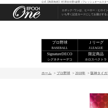
公式【島田海吏】3打席全出塁1盗塁（フレッシュオールスターゲ
エポック･ワンは、ヒーロー・ヒロイ
いち早く記念カードにしてお届けする
プロ野球
Ｊリーグ
BASEBALL
J.LEAGUE
SignatureDECO
限定商品
シグネチャーデコ
ホロスペクトラ
ホーム
>
プロ野球
>
2018年
>
阪神タイガ