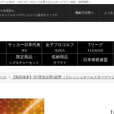
ーム2018）（18.7.12） のカードを買うならエポックワン！税込・送料無料！
ンや名場面を、
初めての方へ
よくあ
メモリアルオンデマンドカード販売サイトです。
サッカー日本代表
女子プロゴルフ
Tリーグ
JFA
JLPGA
T.LEAGUE
限定商品
収納用品
日本将棋連盟
シグネチャーセット
サプライ
ース
>
【島田海吏】3打席全出塁1盗塁（フレッシュオールスターゲーム2018
【