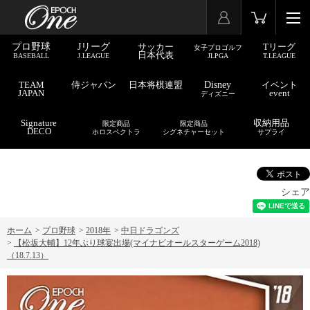
プロ野球
Jリーグ
サッカー
Tリーグ
女子プロゴルフ
日本代表
BASEBALL
J.LEAGUE
JLPGA
T.LEAGUE
TEAM
侍ジャパン
日本将棋連盟
Disney
イベント
JAPAN
event
ディズニー
Signature
収納用品
限定商品
限定商品
DECO
ホロスペクトラ
シグネチャーセット
サプライ
シェア
ホーム
>
プロ野球
>
2018年
>
中日ドラゴンズ
>
【松坂大輔】12年ぶり球宴出場(マイナビオールスターゲーム2018)
（18.7.13）