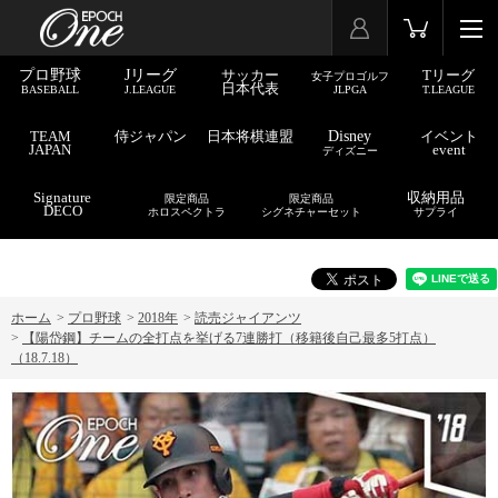
プロ野球
Jリーグ
サッカー
Tリーグ
女子プロゴルフ
日本代表
BASEBALL
J.LEAGUE
JLPGA
T.LEAGUE
TEAM
侍ジャパン
日本将棋連盟
Disney
イベント
JAPAN
event
ディズニー
Signature
収納用品
限定商品
限定商品
DECO
ホロスペクトラ
シグネチャーセット
サプライ
ホーム
>
プロ野球
>
2018年
>
読売ジャイアンツ
>
【陽岱鋼】チームの全打点を挙げる7連勝打（移籍後自己最多5打点）
（18.7.18）