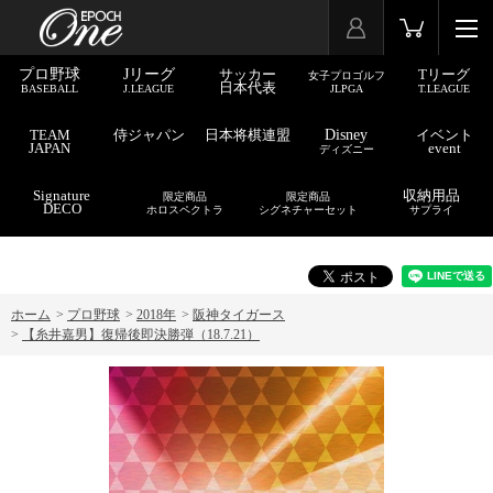
プロ野球
Jリーグ
サッカー
Tリーグ
女子プロゴルフ
日本代表
BASEBALL
J.LEAGUE
JLPGA
T.LEAGUE
TEAM
侍ジャパン
日本将棋連盟
Disney
イベント
JAPAN
event
ディズニー
Signature
収納用品
限定商品
限定商品
DECO
ホロスペクトラ
シグネチャーセット
サプライ
ホーム
>
プロ野球
>
2018年
>
阪神タイガース
>
【糸井嘉男】復帰後即決勝弾（18.7.21）