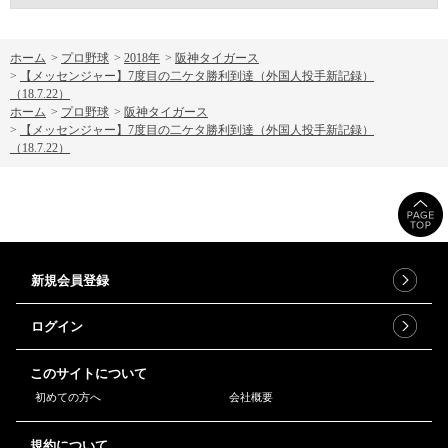
ホーム
>
プロ野球
>
2018年
>
阪神タイガース
>
【メッセンジャー】7度目の二ケタ勝利到達（外国人投手新記録）
（18.7.22）
ホーム
>
プロ野球
>
阪神タイガース
>
【メッセンジャー】7度目の二ケタ勝利到達（外国人投手新記録）
（18.7.22）
新規会員登録
ログイン
このサイトについて
初めての方へ
会社概要
規約について