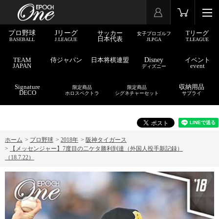
プロ野球
Jリーグ
サッカー
Tリーグ
女子プロゴルフ
日本代表
BASEBALL
J.LEAGUE
JLPGA
T.LEAGUE
TEAM
侍ジャパン
日本将棋連盟
Disney
イベント
JAPAN
event
ディズニー
Signature
収納用品
限定商品
限定商品
DECO
ホロスペクトラ
シグネチャーセット
サプライ
ホーム
>
プロ野球
>
2018年
>
阪神タイガース
>
【メッセンジャー】7度目の二ケタ勝利到達（外国人投手新記録）
（18.7.22）