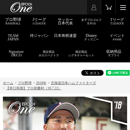
プロ野球
Jリーグ
サッカー
Tリーグ
女子プロゴルフ
日本代表
BASEBALL
J.LEAGUE
JLPGA
T.LEAGUE
TEAM
侍ジャパン
日本将棋連盟
Disney
イベント
JAPAN
event
ディズニー
Signature
収納用品
限定商品
限定商品
DECO
ホロスペクトラ
シグネチャーセット
サプライ
ホーム
>
プロ野球
>
2018年
>
北海道日本ハムファイターズ
>
【井口和朋】プロ初勝利（18.7.22）