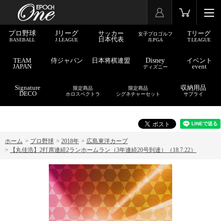
プロ野球
Jリーグ
サッカー
Tリーグ
女子プロゴルフ
日本代表
BASEBALL
J.LEAGUE
JLPGA
T.LEAGUE
TEAM
侍ジャパン
日本将棋連盟
Disney
イベント
JAPAN
event
ディズニー
Signature
収納用品
限定商品
限定商品
DECO
ホロスペクトラ
シグネチャーセット
サプライ
ホーム
>
プロ野球
>
2018年
>
広島東洋カープ
>
【丸佳浩】2打席連続2ランホームラン（3年連続20号到達）（18.7.22）