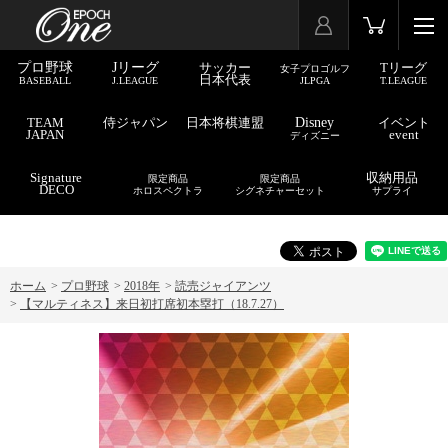
プロ野球
Jリーグ
サッカー
Tリーグ
女子プロゴルフ
日本代表
BASEBALL
J.LEAGUE
JLPGA
T.LEAGUE
TEAM
侍ジャパン
日本将棋連盟
Disney
イベント
JAPAN
event
ディズニー
Signature
収納用品
限定商品
限定商品
DECO
ホロスペクトラ
シグネチャーセット
サプライ
ホーム
>
プロ野球
>
2018年
>
読売ジャイアンツ
>
【マルティネス】来日初打席初本塁打（18.7.27）