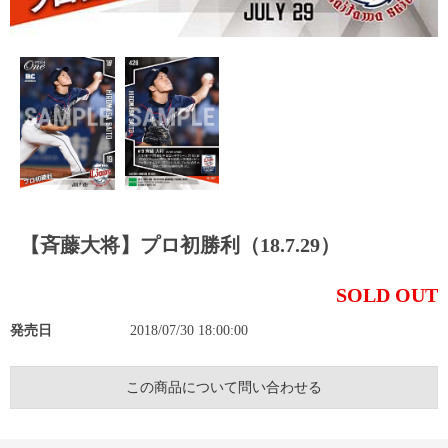
【斉藤大将】プロ初勝利（18.7.29）
SOLD OUT
発売日
2018/07/30 18:00:00
この商品について問い合わせる