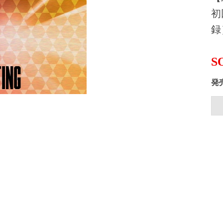
初
録
S
発