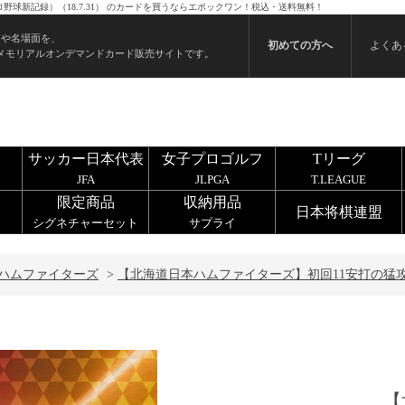
球新記録）（18.7.31） のカードを買うならエポックワン！税込・送料無料！
ンや名場面を、
初めての方へ
よくあ
メモリアルオンデマンドカード販売サイトです。
サッカー日本代表
女子プロゴルフ
Tリーグ
JFA
JLPGA
T.LEAGUE
限定商品
収納用品
日本将棋連盟
シグネチャーセット
サプライ
ハムファイターズ
>
【北海道日本ハムファイターズ】初回11安打の猛攻（
【