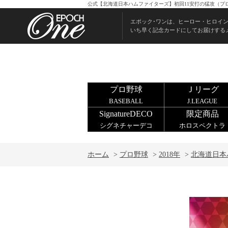
公式【北海道日本ハムファイターズ】初回11安打の猛攻（プロ野
エポック･ワンは、ヒーロー・ヒロイ
いち早く記念カードにしてお届けする
プロ野球
Ｊリーグ
BASEBALL
J.LEAGUE
SignatureDECO
限定商品
シグネチャーデコ
ホロスペクトラ
ホーム
>
プロ野球
>
2018年
>
北海道日本