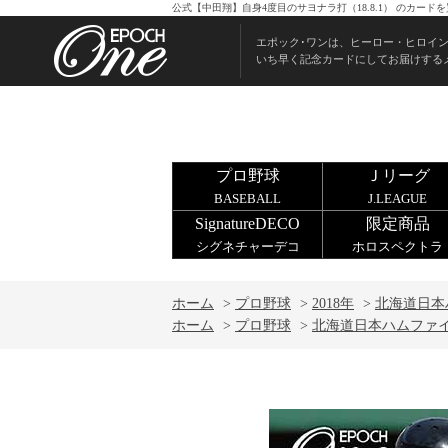
公式【中田翔】自身4度目のサヨナラ打（18.8.1） のカー
エポック･ワンは、ヒーロー・ヒロイ
いち早く記念カードにしてお届けする
プロ野球
Ｊリーグ
BASEBALL
J.LEAGUE
SignatureDECO
限定商品
シグネチャーデコ
ホロスペクトラ
ホーム
>
プロ野球
>
2018年
>
北海道日本
ホーム
>
プロ野球
>
北海道日本ハムファ