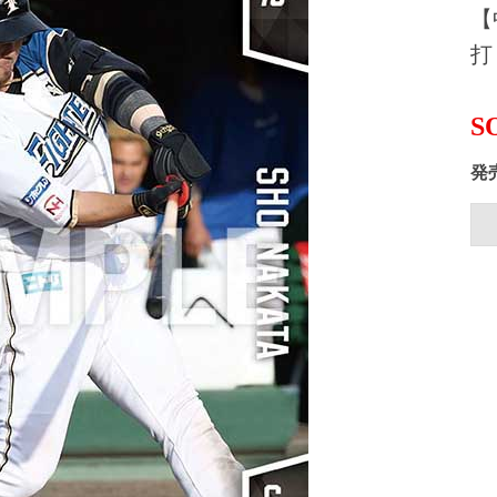
【
打
S
発