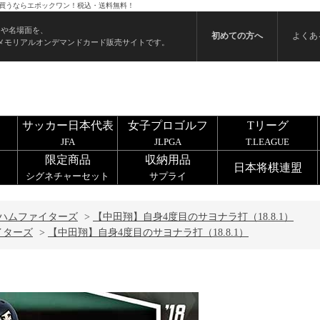
ドを買うならエポックワン！税込・送料無料！
ンや名場面を、
初めての方へ
よくあ
メモリアルオンデマンドカード販売サイトです。
サッカー日本代表
女子プロゴルフ
Tリーグ
JFA
JLPGA
T.LEAGUE
限定商品
収納用品
日本将棋連盟
シグネチャーセット
サプライ
ハムファイターズ
>
【中田翔】自身4度目のサヨナラ打（18.8.1）
イターズ
>
【中田翔】自身4度目のサヨナラ打（18.8.1）