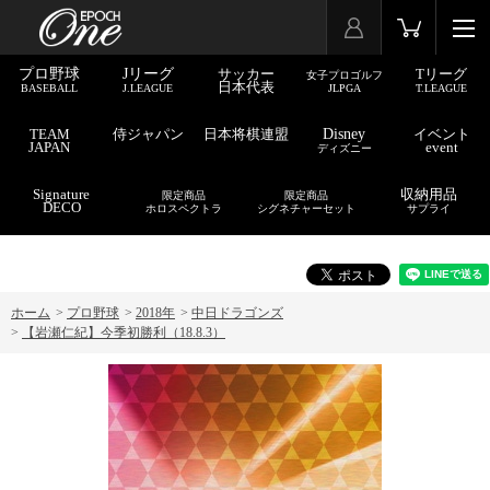
プロ野球
Jリーグ
サッカー
Tリーグ
女子プロゴルフ
日本代表
BASEBALL
J.LEAGUE
JLPGA
T.LEAGUE
TEAM
侍ジャパン
日本将棋連盟
Disney
イベント
JAPAN
event
ディズニー
Signature
収納用品
限定商品
限定商品
DECO
ホロスペクトラ
シグネチャーセット
サプライ
ホーム
>
プロ野球
>
2018年
>
中日ドラゴンズ
>
【岩瀬仁紀】今季初勝利（18.8.3）