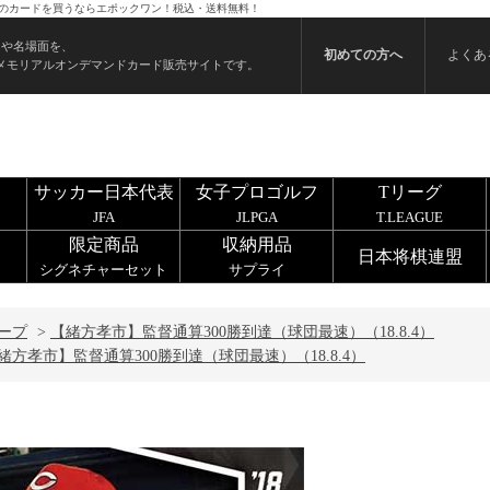
4） のカードを買うならエポックワン！税込・送料無料！
ンや名場面を、
初めての方へ
よくあ
メモリアルオンデマンドカード販売サイトです。
サッカー日本代表
女子プロゴルフ
Tリーグ
JFA
JLPGA
T.LEAGUE
限定商品
収納用品
日本将棋連盟
シグネチャーセット
サプライ
ープ
>
【緒方孝市】監督通算300勝到達（球団最速）（18.8.4）
緒方孝市】監督通算300勝到達（球団最速）（18.8.4）