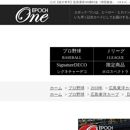
公式【緒方孝市】監督通算300勝到達（球団最速）（18.8.
エポック･ワンは、ヒーロー・ヒロイ
いち早く記念カードにしてお届けする
プロ野球
Ｊリーグ
BASEBALL
J.LEAGUE
SignatureDECO
限定商品
シグネチャーデコ
ホロスペクトラ
ホーム
>
プロ野球
>
2018年
>
広島東洋カ
ホーム
>
プロ野球
>
広島東洋カープ
>
【