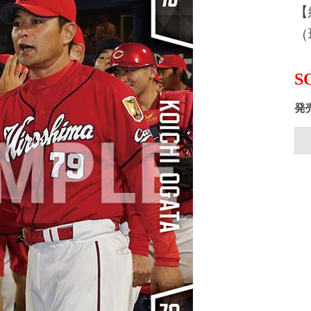
【
（
S
発